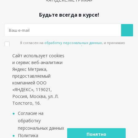
Будьте всегда в курсе!
Я согласен на
обработку персональных данных
, и принимаю
положения в
политике конфиденциальности
Сайт использует cookies
Подпишитесь на еженедельный новостной бюллетень и получайте наши
и сервис веб-аналитики
лучшие материалы каждую пятницу!
Яндекс Метрика,
предоставляемый
Социальные сети
компанией ООО
«ЯНДЕКС», 119021,
Россия, Москва, ул. Л.
Толстого, 16.
*работаем только с юридическими лицами и ИП
Согласие на
обработку
персональных данных
Понятно
Политика