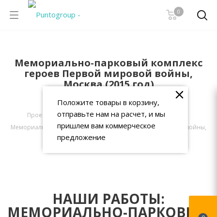
0
Мемориально-парковый комплекс
героев Первой мировой войны,
Москва (2015 год)
Положите товары в корзину,
PuntoGroup
-
Проекты
-
отправьте нам на расчет, и мы
Проекты благоустройства общественных пространств
-
пришлем вам коммерческое
Мемориально-парковый комплекс героев Первой мировой войны,
предложение
Москва (2015 год)
НАШИ РАБОТЫ:
МЕМОРИАЛЬНО-ПАРКОВЫЙ