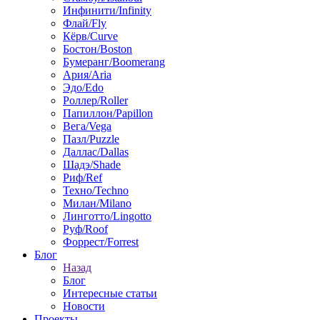
Инфинити/Infinity
Флай/Fly
Кёрв/Curve
Бостон/Boston
Бумеранг/Boomerang
Ария/Aria
Эдо/Edo
Роллер/Roller
Папиллон/Papillon
Вега/Vega
Пазл/Puzzle
Даллас/Dallas
Шадэ/Shade
Риф/Ref
Техно/Techno
Милан/Milano
Линготто/Lingotto
Руф/Roof
Форрест/Forrest
Блог
Назад
Блог
Интересные статьи
Новости
Проекты