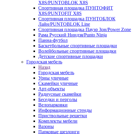
X8S/PUNTOBLOK X8S
Спортивная площадка ПУНТОФИТ
X8S/PUNTOFIT X8S
Спортивная площадка ПУНТОБЛОК
Лайн/PUNTOBLOK Line
Спортивная площадка Пауэр Зон/Power Zone
Рама Русский Ниндзя/Punto Ninja
Панна-футбол
Баскетбольные спортивные площадки
Волейбольные спортивные площадки
Детские спортивные площадки
Городская мебель
Назад
Городская мебель
Урны уличные
Скамейки уличные
Арт-объекты
Радиусные скамейки
Беседки и перголы
Велопарковки
Информационные стенды
Приствольные решетки
Комплекты мебели
Вазоны
Парковые шезлонги