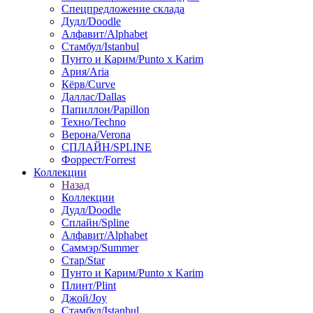
Спецпредложение склада
Дудл/Doodle
Алфавит/Alphabet
Стамбул/Istanbul
Пунто и Карим/Punto x Karim
Ария/Aria
Кёрв/Curve
Даллас/Dallas
Папиллон/Papillon
Техно/Techno
Верона/Verona
СПЛАЙН/SPLINE
Форрест/Forrest
Коллекции
Назад
Коллекции
Дудл/Doodle
Сплайн/Spline
Алфавит/Alphabet
Саммэр/Summer
Стар/Star
Пунто и Карим/Punto x Karim
Плинт/Plint
Джой/Joy
Стамбул/Istanbul