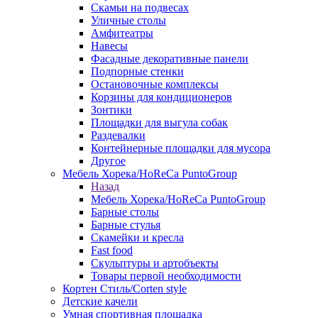
Скамьи на подвесах
Уличные столы
Амфитеатры
Навесы
Фасадные декоративные панели
Подпорные стенки
Остановочные комплексы
Корзины для кондиционеров
Зонтики
Площадки для выгула собак
Раздевалки
Контейнерные площадки для мусора
Другое
Мебель Хорека/HoReCa PuntoGroup
Назад
Мебель Хорека/HoReCa PuntoGroup
Барные столы
Барные стулья
Скамейки и кресла
Fast food
Скульптуры и артобъекты
Товары первой необходимости
Кортен Стиль/Corten style
Детские качели
Умная спортивная площадка