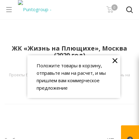
0
ЖК «Жизнь на Плющихе», Москва
(2020 год)
Положите товары в корзину,
PuntoGroup
-
Проекты
-
отправьте нам на расчет, и мы
Проекты благоустройства дворовой территории
-
ЖК «Жизнь на
пришлем вам коммерческое
Плющихе», Москва (2020 год)
предложение