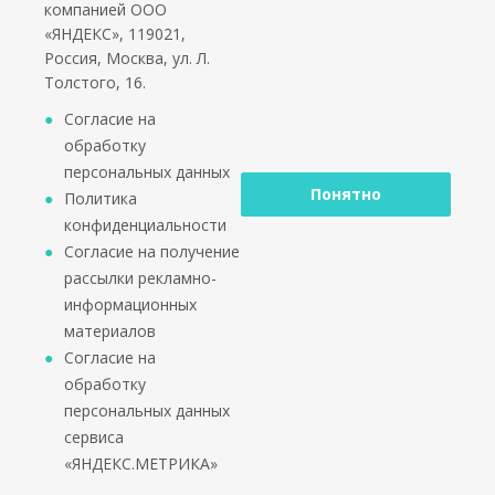
компанией ООО
«ЯНДЕКС», 119021,
Россия, Москва, ул. Л.
Толстого, 16.
*работаем только с юридическими лицами и ИП
Согласие на
обработку
персональных данных
Понятно
Политика
конфиденциальности
2002 - 2026 © PuntoGroup - производитель городской
Согласие на получение
мебели.
рассылки рекламно-
Производитель имеет право вносить изменения в
информационных
техническую документацию с минимальными
материалов
изменениями во внешнем виде продукта.
Согласие на
ООО «Алюдеко-К» ИНН 4401028410 ОГРН
обработку
1024400509121
персональных данных
сервиса
«ЯНДЕКС.МЕТРИКА»
Скачать каталог 2025
3D видео товаров
3D модели товаров