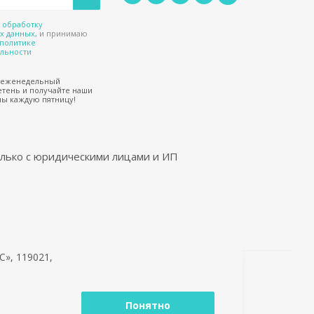
а
обработку
х данных
, и принимаю
политике
льности
 еженедельный
тень и получайте наши
ы каждую пятницу!
лько с юридическими лицами и ИП
», 119021,
ешнем виде
Понятно