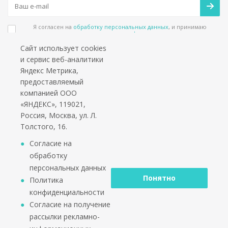
Я согласен на
обработку персональных данных
, и принимаю
положения в
политике конфиденциальности
Сайт использует cookies
Подпишитесь на еженедельный новостной бюллетень и получайте наши
и сервис веб-аналитики
лучшие материалы каждую пятницу!
Яндекс Метрика,
предоставляемый
Социальные сети
компанией ООО
«ЯНДЕКС», 119021,
Россия, Москва, ул. Л.
Толстого, 16.
*работаем только с юридическими лицами и ИП
Согласие на
обработку
персональных данных
Понятно
Политика
конфиденциальности
2002 - 2026 © PuntoGroup - производитель городской
Согласие на получение
мебели.
рассылки рекламно-
Производитель имеет право вносить изменения в