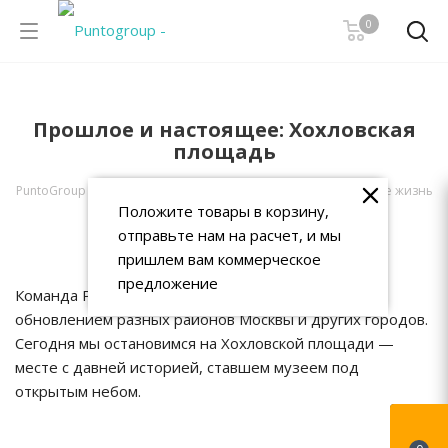
0
Прошлое и настоящее: Хохловская
площадь
PuntoGroup
-
Проекты
-
Проекты благоустройства, меняющие жизнь
Положите товары в корзину,
-
Прошлое и настоящее: Хохловская площадь
отправьте нам на расчет, и мы
пришлем вам коммерческое
предложение
Команда Punto Design регулярно занимается
обновлением разных районов Москвы и других городов.
Сегодня мы остановимся на Хохловской площади —
месте с давней историей, ставшем музеем под
открытым небом.