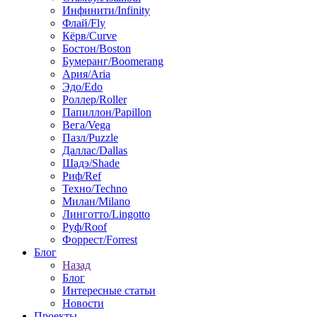
Инфинити/Infinity
Флай/Fly
Кёрв/Curve
Бостон/Boston
Бумеранг/Boomerang
Ария/Aria
Эдо/Edo
Роллер/Roller
Папиллон/Papillon
Вега/Vega
Пазл/Puzzle
Даллас/Dallas
Шадэ/Shade
Риф/Ref
Техно/Techno
Милан/Milano
Линготто/Lingotto
Руф/Roof
Форрест/Forrest
Блог
Назад
Блог
Интересные статьи
Новости
Проекты