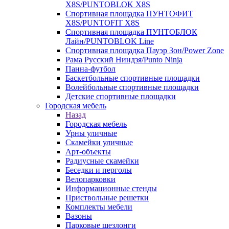
X8S/PUNTOBLOK X8S
Спортивная площадка ПУНТОФИТ
X8S/PUNTOFIT X8S
Спортивная площадка ПУНТОБЛОК
Лайн/PUNTOBLOK Line
Спортивная площадка Пауэр Зон/Power Zone
Рама Русский Ниндзя/Punto Ninja
Панна-футбол
Баскетбольные спортивные площадки
Волейбольные спортивные площадки
Детские спортивные площадки
Городская мебель
Назад
Городская мебель
Урны уличные
Скамейки уличные
Арт-объекты
Радиусные скамейки
Беседки и перголы
Велопарковки
Информационные стенды
Приствольные решетки
Комплекты мебели
Вазоны
Парковые шезлонги