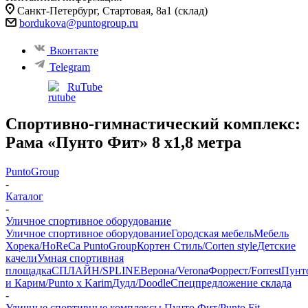
Санкт-Петербург, Стартовая, 8а​1 (склад)
bordukova@puntogroup.ru
Вконтакте
Telegram
RuTube
Спортивно-гимнастический комплекс:
Рама «Пунто Фит» 8 х1,8 метра
PuntoGroup
-
Каталог
-
Уличное спортивное оборудование
Уличное спортивное оборудование
Городская мебель
Мебель
Хорека/HoReCa PuntoGroup
Кортен Стиль/Corten style
Детские
качели
Умная спортивная
площадка
СПЛАЙН/SPLINE
Верона/Verona
Форрест/Forrest
Пунт
и Карим/Punto x Karim
Дудл/Doodle
Спецпредложение склада
-
Уличные спортивные комплексы Пунто Фит/Punto Fit