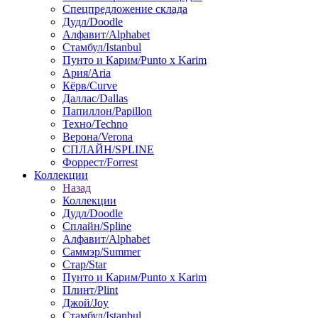
Спецпредложение склада
Дудл/Doodle
Алфавит/Alphabet
Стамбул/Istanbul
Пунто и Карим/Punto x Karim
Ария/Aria
Кёрв/Curve
Даллас/Dallas
Папиллон/Papillon
Техно/Techno
Верона/Verona
СПЛАЙН/SPLINE
Форрест/Forrest
Коллекции
Назад
Коллекции
Дудл/Doodle
Сплайн/Spline
Алфавит/Alphabet
Саммэр/Summer
Стар/Star
Пунто и Карим/Punto x Karim
Плинт/Plint
Джой/Joy
Стамбул/Istanbul