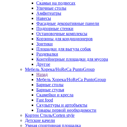
Скамьи на подвесах
Уличные столы
Амфитеатры
Навесы
Фасадные декоративные панели
Подпорные стенки
Остановочные комплексы
Корзины для кондиционеров
Зонтики
Площадки для выгула собак
Раздевалки
Контейнерные площадки для мусора
Другое
Мебель Хорека/HoReCa PuntoGroup
Назад
Мебель Хорека/HoReCa PuntoGroup
Барные столы
Барные стулья
Скамейки и кресла
Fast food
Скульптуры и артобъекты
Товары первой необходимости
Кортен Стиль/Corten style
Детские качели
Умная спортивная площадка