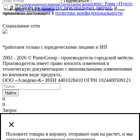
Я согласен на
обработку персональных данных
, и
Подпишитесь на еженедельный новостной бюллетень и получайте наши лучшие
принимаю положения в
политике конфиденциальности
материалы каждую пятницу!
Социальные сети
*работаем только с юридическими лицами и ИП
2002 - 2026 © PuntoGroup - производитель городской мебели.
Производитель имеет право вносить изменения в
техническую документацию с минимальными изменениями
во внешнем виде продукта.
ООО «Алюдеко-К» ИНН 4401028410 ОГРН 1024400509121
Найти
0
0
Запрос
Сайт использует cookies и сервис веб-аналитики Яндекс
Метрика, предоставляемый компанией ООО «ЯНДЕКС»,
119021, Россия, Москва, ул. Л. Толстого, 16.
Положите товары в корзину, отправьте нам на расчет, и мы
пришлем вам коммерческое предложение