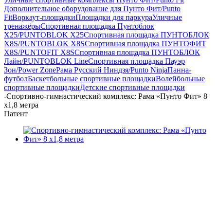
Дополнительное оборудование для Пунто Фит/Punto
Fit
Воркаут-площадки
Площадки для паркура
Уличные
тренажёры
Спортивная площадка Пунтоблок
Х25/PUNTOBLOK X25
Спортивная площадка ПУНТОБЛОК
X8S/PUNTOBLOK X8S
Спортивная площадка ПУНТОФИТ
X8S/PUNTOFIT X8S
Спортивная площадка ПУНТОБЛОК
Лайн/PUNTOBLOK Line
Спортивная площадка Пауэр
Зон/Power Zone
Рама Русский Ниндзя/Punto Ninja
Панна-
футбол
Баскетбольные спортивные площадки
Волейбольные
спортивные площадки
Детские спортивные площадки
-
Спортивно-гимнастический комплекс: Рама «Пунто Фит» 8
х1,8 метра
Патент