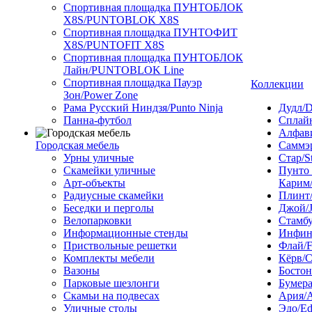
Спортивная площадка ПУНТОБЛОК
X8S/PUNTOBLOK X8S
Спортивная площадка ПУНТОФИТ
X8S/PUNTOFIT X8S
Спортивная площадка ПУНТОБЛОК
Лайн/PUNTOBLOK Line
Спортивная площадка Пауэр
Коллекции
Зон/Power Zone
Рама Русский Ниндзя/Punto Ninja
Дудл/D
Панна-футбол
Сплайн
Алфави
Городская мебель
Саммэ
Урны уличные
Стар/S
Скамейки уличные
Пунто
Арт-объекты
Карим/
Радиусные скамейки
Плинт/
Беседки и перголы
Джой/
Велопарковки
Стамбу
Информационные стенды
Инфини
Приствольные решетки
Флай/F
Комплекты мебели
Кёрв/C
Вазоны
Бостон
Парковые шезлонги
Бумера
Скамьи на подвесах
Ария/A
Уличные столы
Эдо/E