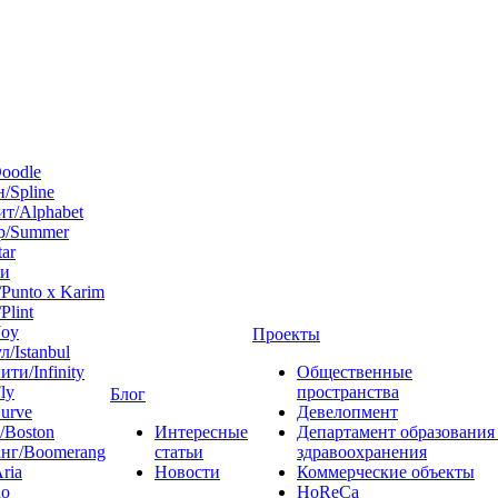
oodle
/Spline
т/Alphabet
р/Summer
tar
 и
Punto x Karim
Plint
Joy
Проекты
л/Istanbul
ти/Infinity
Общественные
ly
пространства
Блог
urve
Девелопмент
/Boston
Интересные
Департамент образования
нг/Boomerang
статьи
здравоохранения
ria
Новости
Коммерческие объекты
do
HoReCa