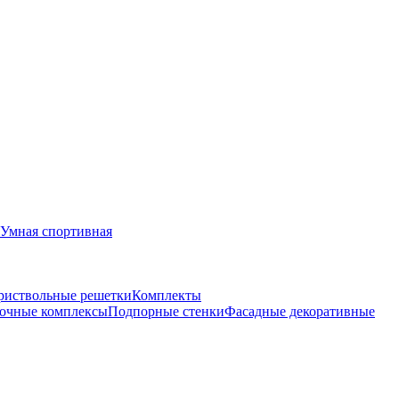
Умная спортивная
риствольные решетки
Комплекты
очные комплексы
Подпорные стенки
Фасадные декоративные