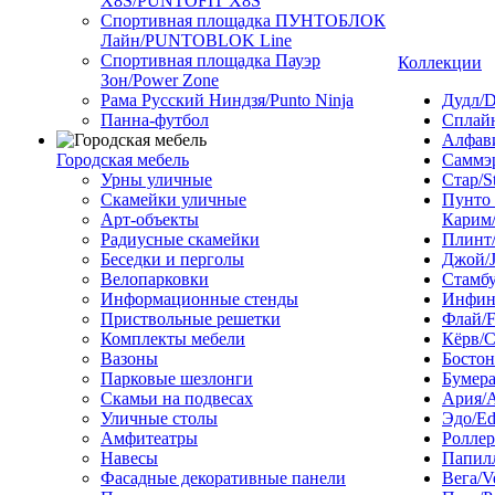
X8S/PUNTOFIT X8S
Спортивная площадка ПУНТОБЛОК
Лайн/PUNTOBLOK Line
Спортивная площадка Пауэр
Коллекции
Зон/Power Zone
Рама Русский Ниндзя/Punto Ninja
Дудл/D
Панна-футбол
Сплайн
Алфави
Городская мебель
Саммэ
Урны уличные
Стар/S
Скамейки уличные
Пунто
Арт-объекты
Карим/
Радиусные скамейки
Плинт/
Беседки и перголы
Джой/
Велопарковки
Стамбу
Информационные стенды
Инфини
Приствольные решетки
Флай/F
Комплекты мебели
Кёрв/C
Вазоны
Бостон
Парковые шезлонги
Бумера
Скамьи на подвесах
Ария/A
Уличные столы
Эдо/E
Амфитеатры
Роллер
Навесы
Папилл
Фасадные декоративные панели
Вега/V