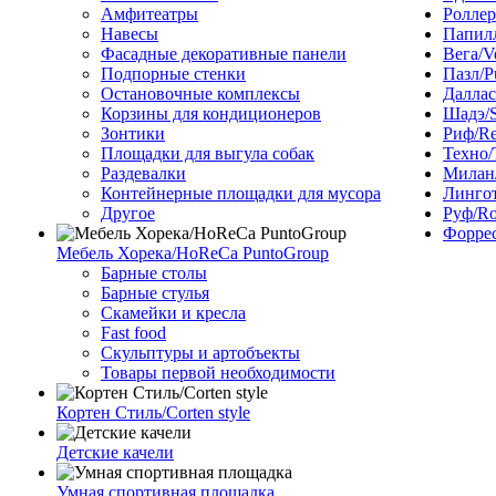
Амфитеатры
Роллер
Навесы
Папилл
Фасадные декоративные панели
Вега/V
Подпорные стенки
Пазл/P
Остановочные комплексы
Даллас
Корзины для кондиционеров
Шадэ/
Зонтики
Риф/Re
Площадки для выгула собак
Техно/
Раздевалки
Милан/
Контейнерные площадки для мусора
Лингот
Другое
Руф/Ro
Форрес
Мебель Хорека/HoReCa PuntoGroup
Барные столы
Барные стулья
Скамейки и кресла
Fast food
Скульптуры и артобъекты
Товары первой необходимости
Кортен Стиль/Corten style
Детские качели
Умная спортивная площадка