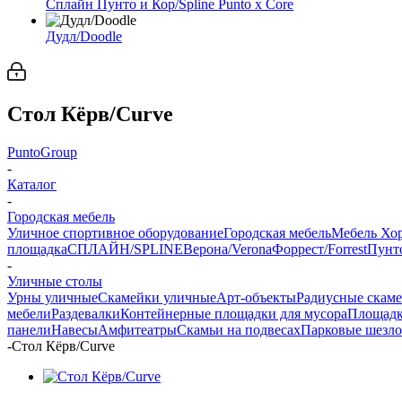
Сплайн Пунто и Кор/Spline Punto x Core
Дудл/Doodle
Стол Кёрв/Curve
PuntoGroup
-
Каталог
-
Городская мебель
Уличное спортивное оборудование
Городская мебель
Мебель Хо
площадка
СПЛАЙН/SPLINE
Верона/Verona
Форрест/Forrest
Пунто
-
Уличные столы
Урны уличные
Скамейки уличные
Арт-объекты
Радиусные скам
мебели
Раздевалки
Контейнерные площадки для мусора
Площадк
панели
Навесы
Амфитеатры
Скамьи на подвесах
Парковые шезл
-
Стол Кёрв/Curve