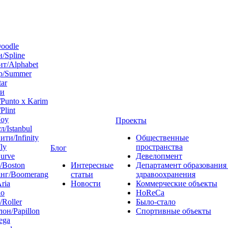
oodle
/Spline
т/Alphabet
р/Summer
tar
 и
Punto x Karim
Plint
Joy
Проекты
л/Istanbul
ти/Infinity
Общественные
ly
пространства
Блог
urve
Девелопмент
/Boston
Интересные
Департамент образования
нг/Boomerang
статьи
здравоохранения
ria
Новости
Коммерческие объекты
do
HoReCa
/Roller
Было-стало
он/Papillon
Спортивные объекты
ega