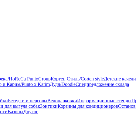
река/HoReCa PuntoGroup
Кортен Стиль/Corten style
Детские качели
 и Карим/Punto x Karim
Дудл/Doodle
Спецпредложение склада
ейки
Беседки и перголы
Велопарковки
Информационные стенды
П
и для выгула собак
Зонтики
Корзины для кондиционеров
Останов
онги
Вазоны
Другое