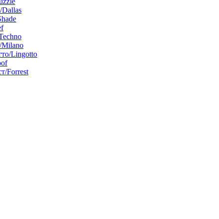
uzzle
/Dallas
Shade
f
Techno
Milano
то/Lingotto
of
т/Forrest