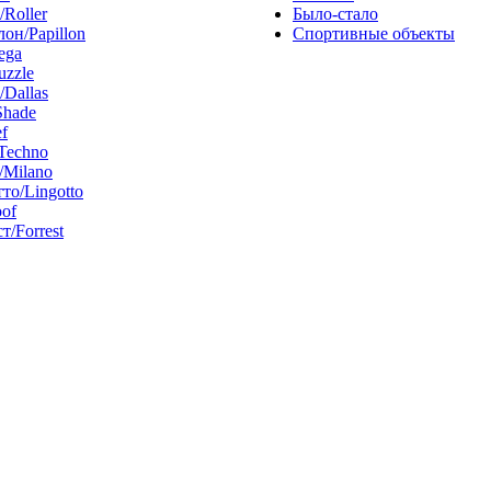
/Roller
Было-стало
он/Papillon
Спортивные объекты
ega
uzzle
/Dallas
Shade
f
Techno
Milano
то/Lingotto
of
т/Forrest