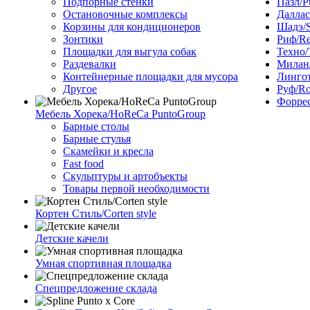
Подпорные стенки
Пазл/P
Остановочные комплексы
Даллас
Корзины для кондиционеров
Шадэ/
Зонтики
Риф/Re
Площадки для выгула собак
Техно/
Раздевалки
Милан/
Контейнерные площадки для мусора
Лингот
Другое
Руф/Ro
Форрес
Мебель Хорека/HoReCa PuntoGroup
Барные столы
Барные стулья
Скамейки и кресла
Fast food
Скульптуры и артобъекты
Товары первой необходимости
Кортен Стиль/Corten style
Детские качели
Умная спортивная площадка
Спецпредложение склада