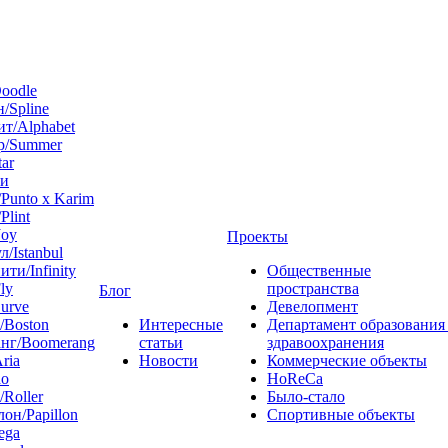
oodle
/Spline
т/Alphabet
р/Summer
tar
 и
Punto x Karim
Plint
Joy
Проекты
л/Istanbul
ти/Infinity
Общественные
ly
пространства
Блог
urve
Девелопмент
/Boston
Интересные
Департамент образования
нг/Boomerang
статьи
здравоохранения
ria
Новости
Коммерческие объекты
do
HoReCa
/Roller
Было-стало
он/Papillon
Спортивные объекты
ega