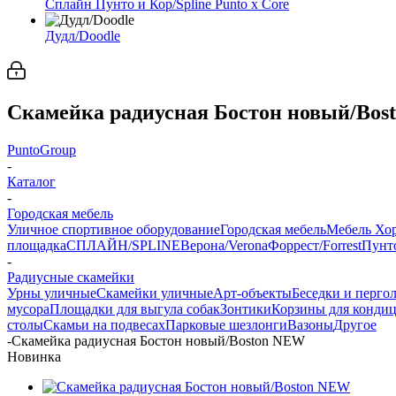
Сплайн Пунто и Кор/Spline Punto x Core
Дудл/Doodle
Скамейка радиусная Бостон новый/Bos
PuntoGroup
-
Каталог
-
Городская мебель
Уличное спортивное оборудование
Городская мебель
Мебель Хо
площадка
СПЛАЙН/SPLINE
Верона/Verona
Форрест/Forrest
Пунто
-
Радиусные скамейки
Урны уличные
Скамейки уличные
Арт-объекты
Беседки и перго
мусора
Площадки для выгула собак
Зонтики
Корзины для конди
столы
Скамьи на подвесах
Парковые шезлонги
Вазоны
Другое
-
Скамейка радиусная Бостон новый/Boston NEW
Новинка