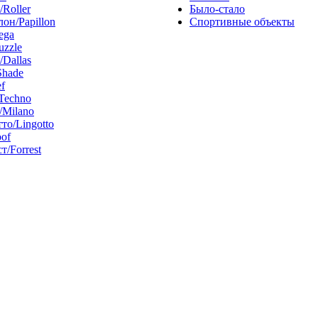
/Roller
Было-стало
он/Papillon
Спортивные объекты
ega
uzzle
/Dallas
Shade
f
Techno
Milano
то/Lingotto
of
т/Forrest