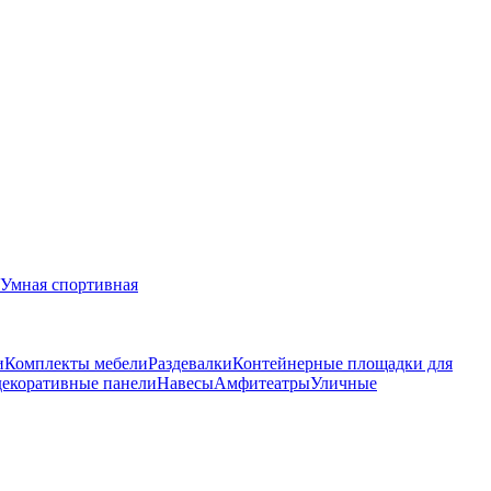
Умная спортивная
и
Комплекты мебели
Раздевалки
Контейнерные площадки для
декоративные панели
Навесы
Амфитеатры
Уличные