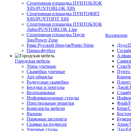
Спортивная площадка ПУНТОБЛОК
X8S/PUNTOBLOK X8S
Спортивная площадка ПУНТОФИТ
X8S/PUNTOFIT X8S
Спортивная площадка ПУНТОБЛОК
Лайн/PUNTOBLOK Line
Спортивная площадка Пауэр
Коллекции
Зон/Power Zone
Рама Русский Ниндзя/Punto Ninja
Дудл/D
Панна-футбол
Сплайн
Алфави
Городская мебель
Саммэ
Урны уличные
Стар/S
Скамейки уличные
Пунто
Арт-объекты
Карим/
Радиусные скамейки
Плинт/
Беседки и перголы
Джой/
Велопарковки
Стамбу
Информационные стенды
Инфини
Приствольные решетки
Флай/F
Комплекты мебели
Кёрв/C
Вазоны
Бостон
Парковые шезлонги
Бумера
Скамьи на подвесах
Ария/A
Уличные столы
Эдо/E