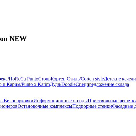
ton NEW
река/HoReCa PuntoGroup
Кортен Стиль/Corten style
Детские качели
 и Карим/Punto x Karim
Дудл/Doodle
Спецпредложение склада
лы
Велопарковки
Информационные стенды
Приствольные решетк
ционеров
Остановочные комплексы
Подпорные стенки
Фасадные 