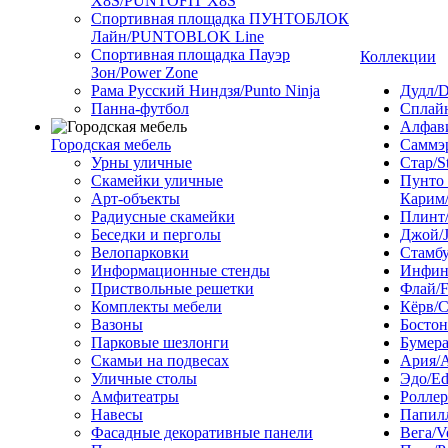
X8S/PUNTOFIT X8S
Спортивная площадка ПУНТОБЛОК
Лайн/PUNTOBLOK Line
Спортивная площадка Пауэр
Коллекции
Зон/Power Zone
Рама Русский Ниндзя/Punto Ninja
Дудл/D
Панна-футбол
Сплайн
Алфави
Городская мебель
Саммэ
Урны уличные
Стар/S
Скамейки уличные
Пунто
Арт-объекты
Карим/
Радиусные скамейки
Плинт/
Беседки и перголы
Джой/
Велопарковки
Стамбу
Информационные стенды
Инфини
Приствольные решетки
Флай/F
Комплекты мебели
Кёрв/C
Вазоны
Бостон
Парковые шезлонги
Бумера
Скамьи на подвесах
Ария/A
Уличные столы
Эдо/E
Амфитеатры
Роллер
Навесы
Папилл
Фасадные декоративные панели
Вега/V