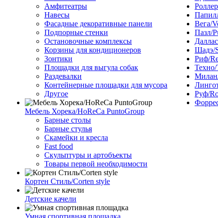
Амфитеатры
Роллер
Навесы
Папилл
Фасадные декоративные панели
Вега/V
Подпорные стенки
Пазл/P
Остановочные комплексы
Даллас
Корзины для кондиционеров
Шадэ/
Зонтики
Риф/Re
Площадки для выгула собак
Техно/
Раздевалки
Милан/
Контейнерные площадки для мусора
Лингот
Другое
Руф/Ro
Форрес
Мебель Хорека/HoReCa PuntoGroup
Барные столы
Барные стулья
Скамейки и кресла
Fast food
Скульптуры и артобъекты
Товары первой необходимости
Кортен Стиль/Corten style
Детские качели
Умная спортивная площадка