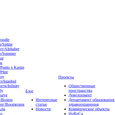
oodle
/Spline
т/Alphabet
р/Summer
tar
 и
Punto x Karim
Plint
Joy
Проекты
л/Istanbul
ти/Infinity
Общественные
ly
пространства
Блог
urve
Девелопмент
/Boston
Интересные
Департамент образования
нг/Boomerang
статьи
здравоохранения
ria
Новости
Коммерческие объекты
do
HoReCa