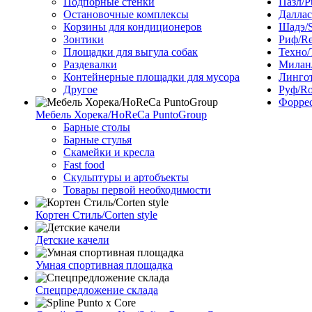
Подпорные стенки
Пазл/P
Остановочные комплексы
Даллас
Корзины для кондиционеров
Шадэ/
Зонтики
Риф/Re
Площадки для выгула собак
Техно/
Раздевалки
Милан/
Контейнерные площадки для мусора
Лингот
Другое
Руф/Ro
Форрес
Мебель Хорека/HoReCa PuntoGroup
Барные столы
Барные стулья
Скамейки и кресла
Fast food
Скульптуры и артобъекты
Товары первой необходимости
Кортен Стиль/Corten style
Детские качели
Умная спортивная площадка
Спецпредложение склада