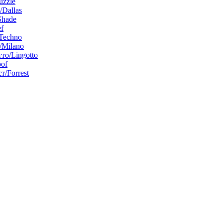
uzzle
/Dallas
Shade
f
Techno
Milano
то/Lingotto
of
т/Forrest