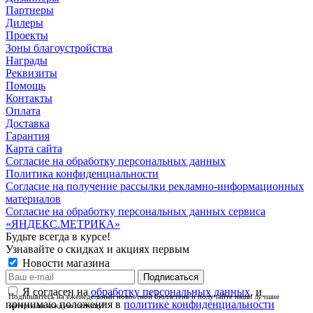
Партнеры
Дилеры
Проекты
Зоны благоустройства
Награды
Реквизиты
Помощь
Контакты
Оплата
Доставка
Гарантия
Карта сайта
Согласие на обработку персональных данных
Политика конфиденциальности
Согласие на получение рассылки рекламно-информационных
материалов
Согласие на обработку персональных данных сервиса
«ЯНДЕКС.МЕТРИКА»
Будьте всегда в курсе!
Узнавайте о скидках и акциях первым
Новости магазина
Я согласен на
обработку персональных данных
, и
Подпишитесь на еженедельный новостной бюллетень и получайте наши лучшие
принимаю положения в
политике конфиденциальности
материалы каждую пятницу!