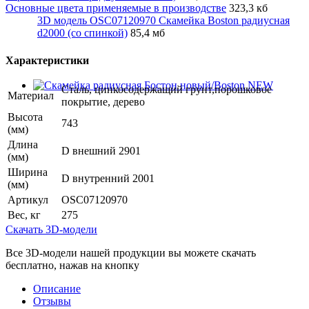
Основные цвета применяемые в производстве
323,3 кб
3D модель OSC07120970 Скамейка Boston радиусная
d2000 (со спинкой)
85,4 мб
Характеристики
Сталь, цинкосодержащий грунт,порошковое
Материал
покрытие, дерево
Высота
743
(мм)
Длина
D внешний 2901
(мм)
Ширина
D внутренний 2001
(мм)
Артикул
OSC07120970
Вес, кг
275
Скачать 3D-модели
Все 3D-модели нашей продукции вы можете скачать
бесплатно, нажав на кнопку
Описание
Отзывы