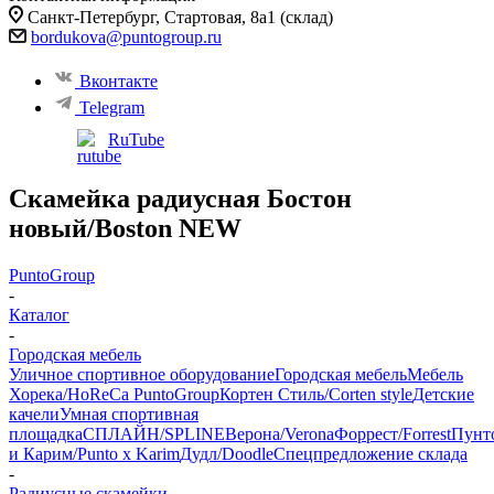
Санкт-Петербург, Стартовая, 8а​1 (склад)
bordukova@puntogroup.ru
Вконтакте
Telegram
RuTube
Скамейка радиусная Бостон
новый/Boston NEW
PuntoGroup
-
Каталог
-
Городская мебель
Уличное спортивное оборудование
Городская мебель
Мебель
Хорека/HoReCa PuntoGroup
Кортен Стиль/Corten style
Детские
качели
Умная спортивная
площадка
СПЛАЙН/SPLINE
Верона/Verona
Форрест/Forrest
Пунт
и Карим/Punto x Karim
Дудл/Doodle
Спецпредложение склада
-
Радиусные скамейки