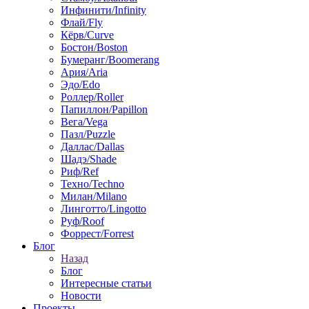
Инфинити/Infinity
Флай/Fly
Кёрв/Curve
Бостон/Boston
Бумеранг/Boomerang
Ария/Aria
Эдо/Edo
Роллер/Roller
Папиллон/Papillon
Вега/Vega
Пазл/Puzzle
Даллас/Dallas
Шадэ/Shade
Риф/Ref
Техно/Techno
Милан/Milano
Линготто/Lingotto
Руф/Roof
Форрест/Forrest
Блог
Назад
Блог
Интересные статьи
Новости
Проекты