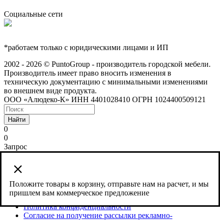
Социальные сети
*работаем только с юридическими лицами и ИП
2002 - 2026 © PuntoGroup - производитель городской мебели.
Производитель имеет право вносить изменения в
техническую документацию с минимальными изменениями
во внешнем виде продукта.
ООО «Алюдеко-К» ИНН 4401028410 ОГРН 1024400509121
Найти
0
0
Запрос
Сайт использует cookies и сервис веб-аналитики Яндекс
Метрика, предоставляемый компанией ООО «ЯНДЕКС»,
119021, Россия, Москва, ул. Л. Толстого, 16.
Положите товары в корзину, отправьте нам на расчет, и мы
пришлем вам коммерческое предложение
Согласие на обработку персональных данных
Политика конфиденциальности
Согласие на получение рассылки рекламно-