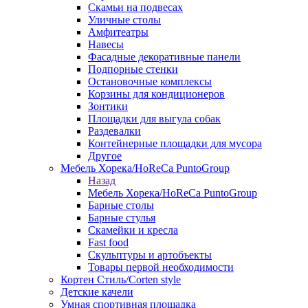
Скамьи на подвесах
Уличные столы
Амфитеатры
Навесы
Фасадные декоративные панели
Подпорные стенки
Остановочные комплексы
Корзины для кондиционеров
Зонтики
Площадки для выгула собак
Раздевалки
Контейнерные площадки для мусора
Другое
Мебель Хорека/HoReCa PuntoGroup
Назад
Мебель Хорека/HoReCa PuntoGroup
Барные столы
Барные стулья
Скамейки и кресла
Fast food
Скульптуры и артобъекты
Товары первой необходимости
Кортен Стиль/Corten style
Детские качели
Умная спортивная площадка