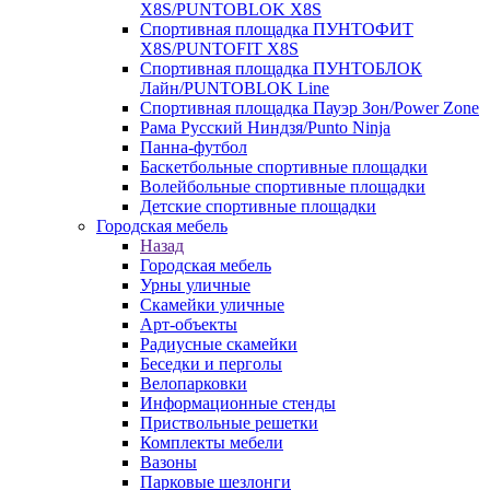
X8S/PUNTOBLOK X8S
Спортивная площадка ПУНТОФИТ
X8S/PUNTOFIT X8S
Спортивная площадка ПУНТОБЛОК
Лайн/PUNTOBLOK Line
Спортивная площадка Пауэр Зон/Power Zone
Рама Русский Ниндзя/Punto Ninja
Панна-футбол
Баскетбольные спортивные площадки
Волейбольные спортивные площадки
Детские спортивные площадки
Городская мебель
Назад
Городская мебель
Урны уличные
Скамейки уличные
Арт-объекты
Радиусные скамейки
Беседки и перголы
Велопарковки
Информационные стенды
Приствольные решетки
Комплекты мебели
Вазоны
Парковые шезлонги