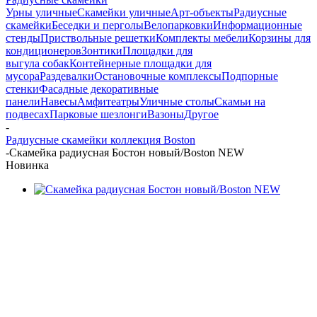
Урны уличные
Скамейки уличные
Арт-объекты
Радиусные
скамейки
Беседки и перголы
Велопарковки
Информационные
стенды
Приствольные решетки
Комплекты мебели
Корзины для
кондиционеров
Зонтики
Площадки для
выгула собак
Контейнерные площадки для
мусора
Раздевалки
Остановочные комплексы
Подпорные
стенки
Фасадные декоративные
панели
Навесы
Амфитеатры
Уличные столы
Скамьи на
подвесах
Парковые шезлонги
Вазоны
Другое
-
Радиусные скамейки коллекция Boston
-
Скамейка радиусная Бостон новый/Boston NEW
Новинка