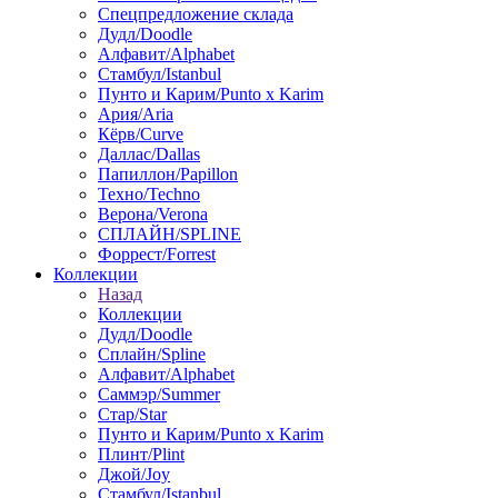
Спецпредложение склада
Дудл/Doodle
Алфавит/Alphabet
Стамбул/Istanbul
Пунто и Карим/Punto x Karim
Ария/Aria
Кёрв/Curve
Даллас/Dallas
Папиллон/Papillon
Техно/Techno
Верона/Verona
СПЛАЙН/SPLINE
Форрест/Forrest
Коллекции
Назад
Коллекции
Дудл/Doodle
Сплайн/Spline
Алфавит/Alphabet
Саммэр/Summer
Стар/Star
Пунто и Карим/Punto x Karim
Плинт/Plint
Джой/Joy
Стамбул/Istanbul