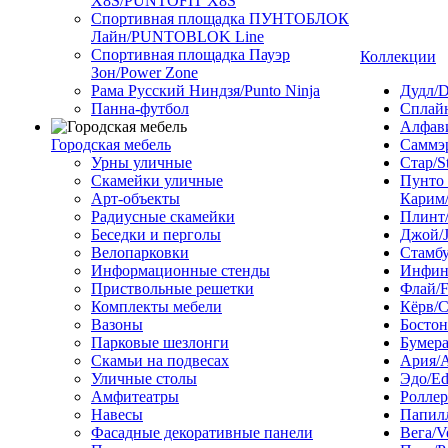
X8S/PUNTOFIT X8S
Спортивная площадка ПУНТОБЛОК
Лайн/PUNTOBLOK Line
Спортивная площадка Пауэр
Коллекции
Зон/Power Zone
Рама Русский Ниндзя/Punto Ninja
Дудл/D
Панна-футбол
Сплайн
Алфави
Городская мебель
Саммэ
Урны уличные
Стар/S
Скамейки уличные
Пунто
Арт-объекты
Карим/
Радиусные скамейки
Плинт/
Беседки и перголы
Джой/
Велопарковки
Стамбу
Информационные стенды
Инфини
Приствольные решетки
Флай/F
Комплекты мебели
Кёрв/C
Вазоны
Бостон
Парковые шезлонги
Бумера
Скамьи на подвесах
Ария/A
Уличные столы
Эдо/E
Амфитеатры
Роллер
Навесы
Папилл
Фасадные декоративные панели
Вега/V