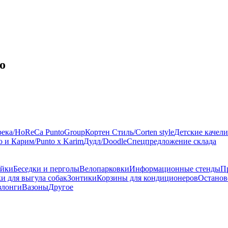
o
река/HoReCa PuntoGroup
Кортен Стиль/Corten style
Детские качели
 и Карим/Punto x Karim
Дудл/Doodle
Спецпредложение склада
ейки
Беседки и перголы
Велопарковки
Информационные стенды
П
и для выгула собак
Зонтики
Корзины для кондиционеров
Останов
злонги
Вазоны
Другое