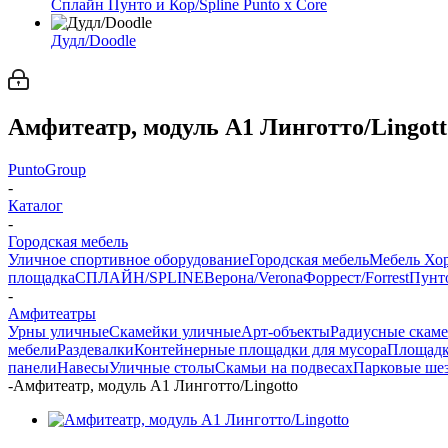
Сплайн Пунто и Кор/Spline Punto x Core
Дудл/Doodle
Амфитеатр, модуль A1 Линготто/Lingott
PuntoGroup
-
Каталог
-
Городская мебель
Уличное спортивное оборудование
Городская мебель
Мебель Хо
площадка
СПЛАЙН/SPLINE
Верона/Verona
Форрест/Forrest
Пунто
-
Амфитеатры
Урны уличные
Скамейки уличные
Арт-объекты
Радиусные скам
мебели
Раздевалки
Контейнерные площадки для мусора
Площадк
панели
Навесы
Уличные столы
Скамьи на подвесах
Парковые ше
-
Амфитеатр, модуль A1 Линготто/Lingotto