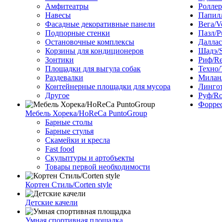
Амфитеатры
Роллер
Навесы
Папилл
Фасадные декоративные панели
Вега/V
Подпорные стенки
Пазл/P
Остановочные комплексы
Даллас
Корзины для кондиционеров
Шадэ/
Зонтики
Риф/Re
Площадки для выгула собак
Техно/
Раздевалки
Милан/
Контейнерные площадки для мусора
Лингот
Другое
Руф/Ro
Форрес
Мебель Хорека/HoReCa PuntoGroup
Барные столы
Барные стулья
Скамейки и кресла
Fast food
Скульптуры и артобъекты
Товары первой необходимости
Кортен Стиль/Corten style
Детские качели
Умная спортивная площадка