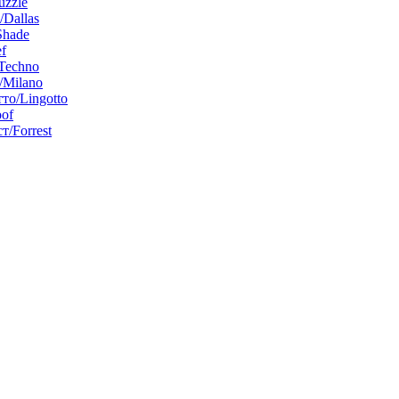
uzzle
/Dallas
Shade
f
Techno
Milano
то/Lingotto
of
т/Forrest