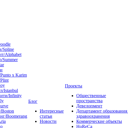
oodle
/Spline
т/Alphabet
р/Summer
tar
 и
Punto x Karim
Plint
Joy
Проекты
л/Istanbul
ти/Infinity
Общественные
ly
пространства
Блог
urve
Девелопмент
/Boston
Интересные
Департамент образования
нг/Boomerang
статьи
здравоохранения
ria
Новости
Коммерческие объекты
do
HoReCa