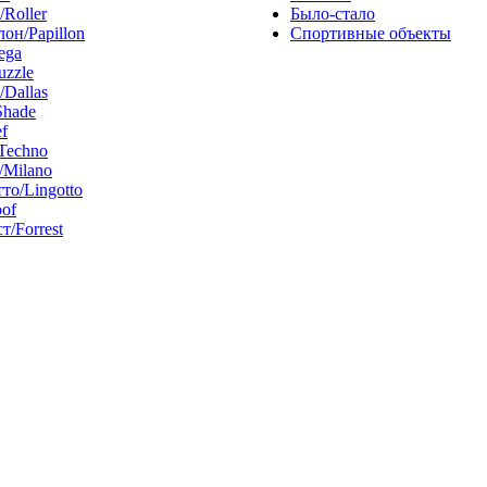
/Roller
Было-стало
он/Papillon
Спортивные объекты
ega
uzzle
/Dallas
Shade
f
Techno
Milano
то/Lingotto
of
т/Forrest