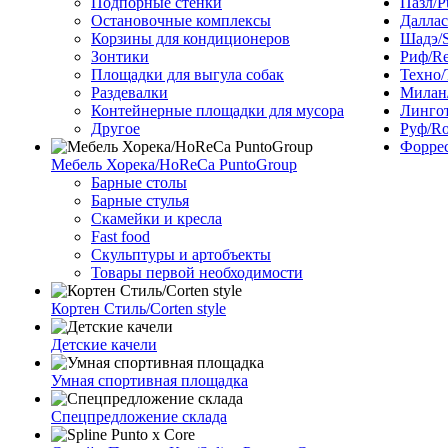
Подпорные стенки
Пазл/P
Остановочные комплексы
Даллас
Корзины для кондиционеров
Шадэ/
Зонтики
Риф/Re
Площадки для выгула собак
Техно/
Раздевалки
Милан/
Контейнерные площадки для мусора
Лингот
Другое
Руф/Ro
Форрес
Мебель Хорека/HoReCa PuntoGroup
Барные столы
Барные стулья
Скамейки и кресла
Fast food
Скульптуры и артобъекты
Товары первой необходимости
Кортен Стиль/Corten style
Детские качели
Умная спортивная площадка
Спецпредложение склада