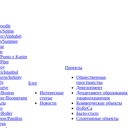
oodle
/Spline
т/Alphabet
р/Summer
tar
 и
Punto x Karim
Plint
Joy
Проекты
л/Istanbul
ти/Infinity
Общественные
ly
пространства
Блог
urve
Девелопмент
/Boston
Интересные
Департамент образования
нг/Boomerang
статьи
здравоохранения
ria
Новости
Коммерческие объекты
do
HoReCa
/Roller
Было-стало
он/Papillon
Спортивные объекты
ega