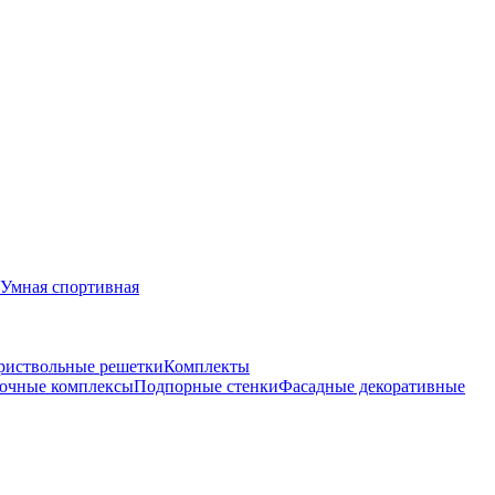
Умная спортивная
риствольные решетки
Комплекты
очные комплексы
Подпорные стенки
Фасадные декоративные