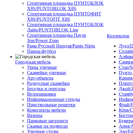
Спортивная площадка ПУНТОБЛОК
X8S/PUNTOBLOK X8S
Спортивная площадка ПУНТОФИТ
X8S/PUNTOFIT X8S
Спортивная площадка ПУНТОБЛОК
Лайн/PUNTOBLOK Line
Спортивная площадка Пауэр
Коллекции
Зон/Power Zone
Рама Русский Ниндзя/Punto Ninja
Дудл/D
Панна-футбол
Сплайн
Алфави
Городская мебель
Саммэ
Урны уличные
Стар/S
Скамейки уличные
Пунто
Арт-объекты
Карим/
Радиусные скамейки
Плинт/
Беседки и перголы
Джой/
Велопарковки
Стамбу
Информационные стенды
Инфини
Приствольные решетки
Флай/F
Комплекты мебели
Кёрв/C
Вазоны
Бостон
Парковые шезлонги
Бумера
Скамьи на подвесах
Ария/A
Уличные столы
Эдо/E